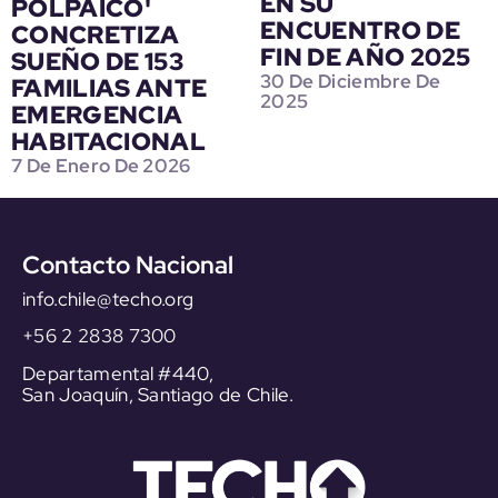
EN SU
POLPAICO'
ENCUENTRO DE
CONCRETIZA
FIN DE AÑO 2025
SUEÑO DE 153
30 De Diciembre De
FAMILIAS ANTE
2025
EMERGENCIA
HABITACIONAL
7 De Enero De 2026
Contacto Nacional
info.chile@techo.org
+56 2 2838 7300
Departamental #440,
San Joaquín, Santiago de Chile.